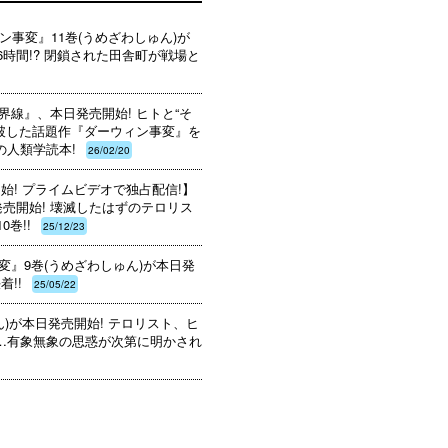
ン事変』11巻(うめざわしゅん)が
6時間!? 閉鎖された田舎町が戦場と
線』、本日発売開始! ヒトと“そ
突破した話題作『ダーウィン事変』を
人類学読本!
26/02/20
開始! プライムビデオで独占配信!】
発売開始! 壊滅したはずのテロリス
巻!!
25/12/23
事変』9巻(うめざわしゅん)が本日発
!!
25/05/22
)が本日発売開始! テロリスト、ヒ
…有象無象の思惑が次第に明かされ