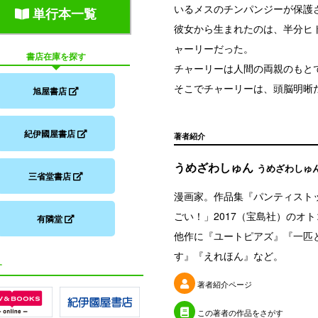
いるメスのチンパンジーが保護
単行本一覧
彼女から生まれたのは、半分ヒ
ャーリーだった。
書店在庫を探す
チャーリーは人間の両親のもと
そこでチャーリーは、頭脳明晰
旭屋書店
紀伊國屋書店
著者紹介
うめざわしゅん
うめざわしゅ
三省堂書店
漫画家。作品集『パンティスト
ごい！」2017（宝島社）のオ
有隣堂
他作に『ユートピアズ』『一匹
す』『えれほん』など。
す
著者紹介ページ
この著者の作品をさがす