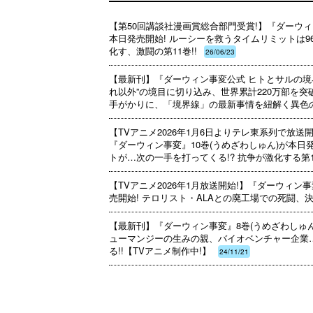
【第50回講談社漫画賞総合部門受賞!】『ダーウィ
本日発売開始! ルーシーを救うタイムリミットは9
化す、激闘の第11巻!!
26/06/23
【最新刊】『ダーウィン事変公式 ヒトとサルの境界
れ以外”の境目に切り込み、世界累計220万部を
手がかりに、「境界線」の最新事情を紐解く異色の
【TVアニメ2026年1月6日よりテレ東系列で放送
『ダーウィン事変』10巻(うめざわしゅん)が本日
トが…次の一手を打ってくる!? 抗争が激化する第10
【TVアニメ2026年1月放送開始!】『ダーウィン
売開始! テロリスト・ALAとの廃工場での死闘、決着
【最新刊】『ダーウィン事変』8巻(うめざわしゅん
ューマンジーの生みの親、バイオベンチャー企業
る!!【TVアニメ制作中!】
24/11/21