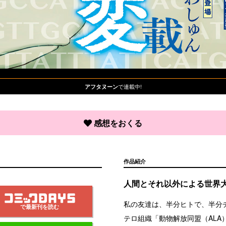
で連載中!
アフタヌーン
感想をおくる
作品紹介
人間とそれ以外による世界
私の友達は、半分ヒトで、半分
で最新刊を読む
テロ組織「動物解放同盟（AL