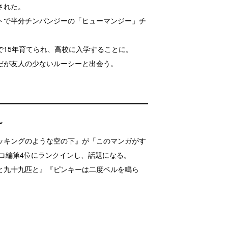
された。
トで半分チンパンジーの「ヒューマンジー」チ
で15年育てられ、高校に入学することに。
だが友人の少ないルーシーと出会う。
ん
ッキングのような空の下』が「このマンガがす
トコ編第4位にランクインし、話題になる。
と九十九匹と』『ピンキーは二度ベルを鳴ら