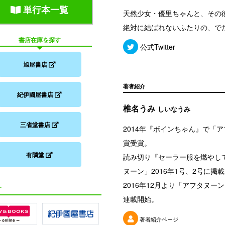
単行本一覧
天然少女・優里ちゃんと、その
絶対に結ばれないふたりの、で
書店在庫を探す
公式Twitter
旭屋書店
著者紹介
紀伊國屋書店
椎名うみ
しいなうみ
三省堂書店
2014年『ボインちゃん』で「ア
賞受賞。
有隣堂
読み切り『セーラー服を燃やして
ヌーン」2016年1号、2号に掲
2016年12月より「アフタヌ
す
連載開始。
著者紹介ページ