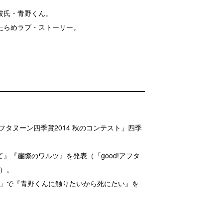
彼氏・青野くん。
たらめラブ・ストーリー。
フタヌーン四季賞2014 秋のコンテスト」四季
』『崖際のワルツ』を発表（「good!アフタ
載）。
ーン」で『青野くんに触りたいから死にたい』を