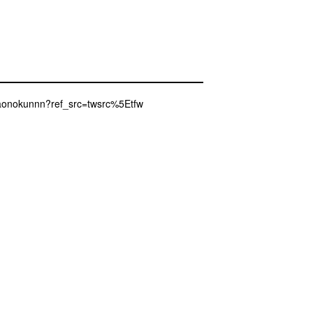
m/aonokunnn?ref_src=twsrc%5Etfw