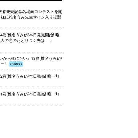
終巻発売記念名場面コンテストを開
0名様に椎名うみ先生サイン入り複製
巻(椎名うみ)が本日発売開始! 唯
二人の恋のたどりつく先は──。
いから死にたい』13巻(椎名うみ)が
ー!
25/08/22
巻(椎名うみ)が本日発売! 唯一無
巻(椎名うみ)が本日発売! 唯一無