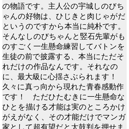
の物語です。主人公の宇城しのびち
ゃんの好物は、ひじきと肉じゃがだ
というのですから本当に純朴です。
そんなしのびちゃんと竪石先輩がも
のすごく一生懸命練習してバトンを
生徒の前で披露する、本当にただそ
れだけの作品なんです。それなの
に、最大級に心揺さぶられます！
久々に真っ向から現れた青春感動作
です！ ただひたむきに一生懸命な
ひとを描ける才能は実のところかけ
がえがなく、その才能だけでマンガ
家として超有望だと太鼓判を押せま