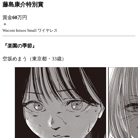
藤島康介特別賞
賞金
60
万円
＋
Wacom Intuos Small ワイヤレス
『楽園の季節』
空坂めまう（東京都・33歳）