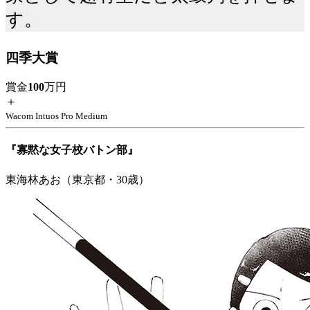
す。
四季大賞
賞金
100
万円
＋
Wacom Intuos Pro Medium
『寡黙な女子校バトン部』
東海林あお（東京都・30歳）