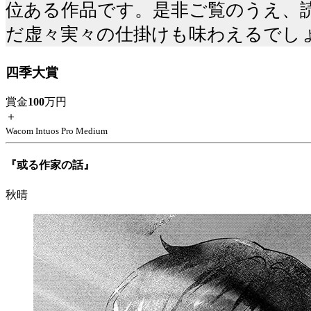
位ある作品です。是非ご覧のうえ、
だ虚々実々の仕掛けも味わえるでし
四季大賞
賞金
100
万円
＋
Wacom Intuos Pro Medium
『或る作家の話』
秋晴