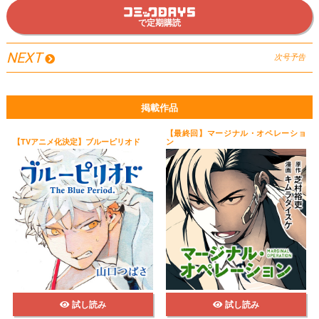
で定期購読
NEXT
次号予告
掲載作品
【最終回】マージナル・オペレーショ
【TVアニメ化決定】ブルーピリオド
ン
試し読み
試し読み