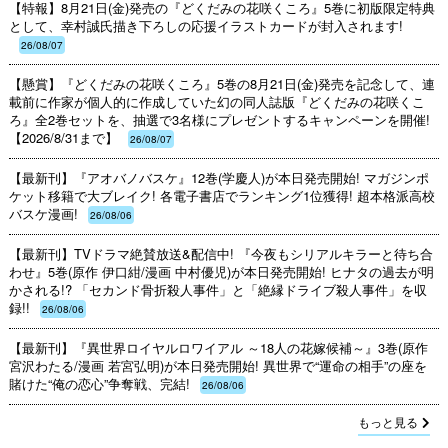
【特報】8月21日(金)発売の『どくだみの花咲くころ』5巻に初版限定特典
として、幸村誠氏描き下ろしの応援イラストカードが封入されます!
26/08/07
【懸賞】『どくだみの花咲くころ』5巻の8月21日(金)発売を記念して、連
載前に作家が個人的に作成していた幻の同人誌版『どくだみの花咲くこ
ろ』全2巻セットを、抽選で3名様にプレゼントするキャンペーンを開催!
【2026/8/31まで】
26/08/07
【最新刊】『アオバノバスケ』12巻(学慶人)が本日発売開始! マガジンポ
ケット移籍で大ブレイク! 各電子書店でランキング1位獲得! 超本格派高校
バスケ漫画!
26/08/06
【最新刊】TVドラマ絶賛放送&配信中! 『今夜もシリアルキラーと待ち合
わせ』5巻(原作 伊口紺/漫画 中村優児)が本日発売開始! ヒナタの過去が明
かされる!? 「セカンド骨折殺人事件」と「絶縁ドライブ殺人事件」を収
録!!
26/08/06
【最新刊】『異世界ロイヤルロワイアル ～18人の花嫁候補～』3巻(原作
宮沢わたる/漫画 若宮弘明)が本日発売開始! 異世界で“運命の相手”の座を
賭けた“俺の恋心”争奪戦、完結!
26/08/06
もっと見る