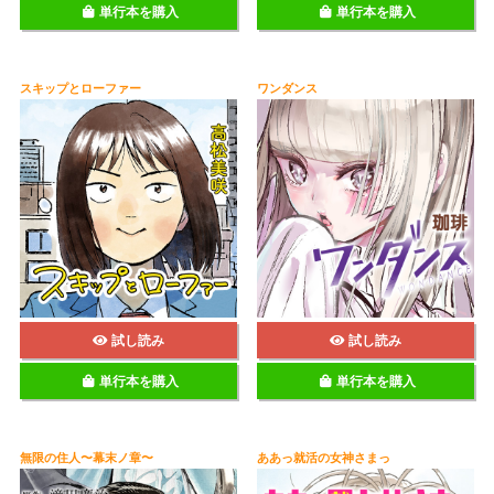
単行本を購入
単行本を購入
スキップとローファー
ワンダンス
試し読み
試し読み
単行本を購入
単行本を購入
無限の住人〜幕末ノ章〜
ああっ就活の女神さまっ