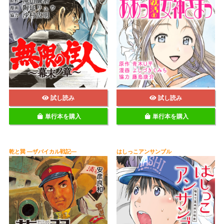
試し読み
試し読み
単行本を購入
単行本を購入
乾と巽 ―ザバイカル戦記―
はしっこアンサンブル