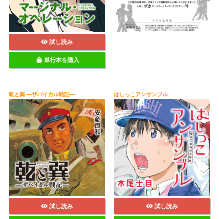
試し読み
単行本を購入
乾と巽 ―ザバイカル戦記―
はしっこアンサンブル
試し読み
試し読み