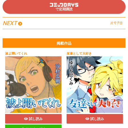
で定期購読
NEXT
次号予告
掲載作品
波よ聞いてくれ
友達として大好き
試し読み
試し読み