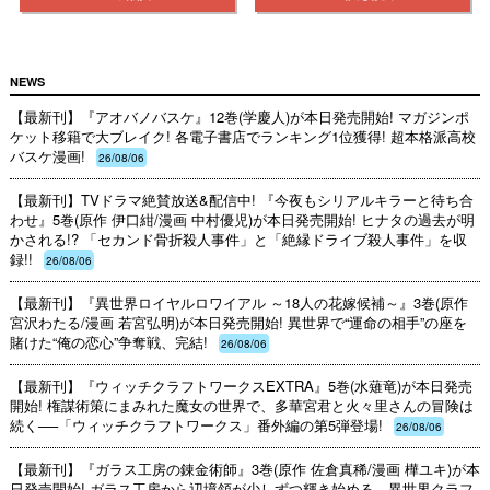
NEWS
【最新刊】『アオバノバスケ』12巻(学慶人)が本日発売開始! マガジンポ
ケット移籍で大ブレイク! 各電子書店でランキング1位獲得! 超本格派高校
バスケ漫画!
26/08/06
【最新刊】TVドラマ絶賛放送&配信中! 『今夜もシリアルキラーと待ち合
わせ』5巻(原作 伊口紺/漫画 中村優児)が本日発売開始! ヒナタの過去が明
かされる!? 「セカンド骨折殺人事件」と「絶縁ドライブ殺人事件」を収
録!!
26/08/06
【最新刊】『異世界ロイヤルロワイアル ～18人の花嫁候補～』3巻(原作
宮沢わたる/漫画 若宮弘明)が本日発売開始! 異世界で“運命の相手”の座を
賭けた“俺の恋心”争奪戦、完結!
26/08/06
【最新刊】『ウィッチクラフトワークスEXTRA』5巻(水薙竜)が本日発売
開始! 権謀術策にまみれた魔女の世界で、多華宮君と火々里さんの冒険は
続く──「ウィッチクラフトワークス」番外編の第5弾登場!
26/08/06
【最新刊】『ガラス工房の錬金術師』3巻(原作 佐倉真稀/漫画 樺ユキ)が本
日発売開始! ガラス工房から辺境領が少しずつ輝き始める、異世界クラフ