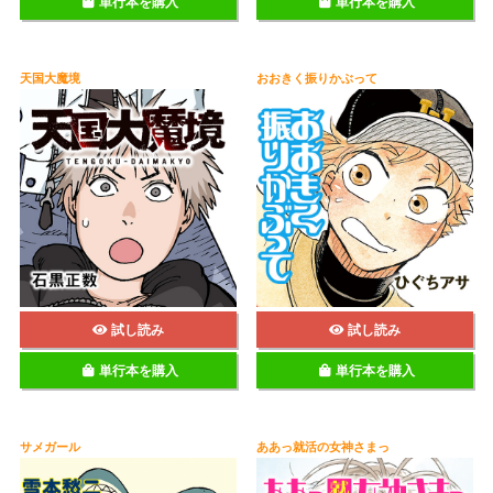
単行本を購入
単行本を購入
天国大魔境
おおきく振りかぶって
試し読み
試し読み
単行本を購入
単行本を購入
サメガール
ああっ就活の女神さまっ