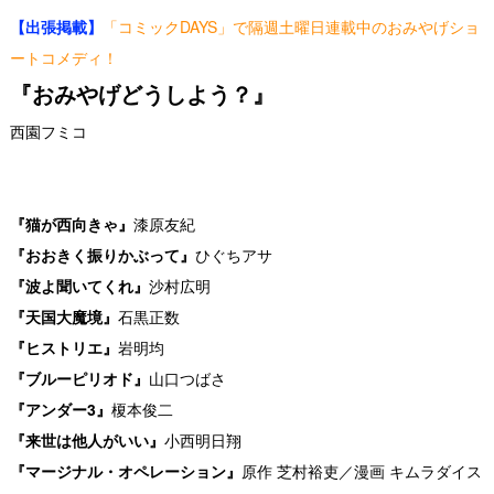
【出張掲載】
「コミックDAYS」で隔週土曜日連載中のおみやげショ
ートコメディ！
『おみやげどうしよう？』
西園フミコ
『猫が西向きゃ』
漆原友紀
『おおきく振りかぶって』
ひぐちアサ
『波よ聞いてくれ』
沙村広明
『天国大魔境』
石黒正数
『ヒストリエ』
岩明均
『ブルーピリオド』
山口つばさ
『アンダー3』
榎本俊二
『来世は他人がいい』
小西明日翔
『マージナル・オペレーション』
原作 芝村裕吏／漫画 キムラダイス