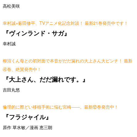
高松美咲
幸村誠×薮田修平、TVアニメ化記念対談！ 最新21巻発売中です！
『ヴィンランド・サガ』
幸村誠
柳沼くん母との初対面で本音がだだ漏れの大上さん大ピンチ！ 最新
④巻、絶賛発売中！
『大上さん、だだ漏れです。』
吉田丸悠
倫理的に際どい移植手術に悩む宮崎——。最新⑫巻発売中！
『フラジャイル』
原作 草水敏／漫画 恵三朗