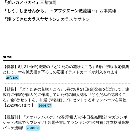
『ダレカノセカイ』
三都慎司
『もう、しませんから。 ～アフタヌーン激流編～』
西本英雄
『帰ってきたカラスヤサトシ』
カラスヤサトシ
NEWS
【特報】8月21日(金)発売の『どくだみの花咲くころ』5巻に初版限定特典
として、幸村誠氏描き下ろしの応援イラストカードが封入されます!
26/08/07
【懸賞】『どくだみの花咲くころ』5巻の8月21日(金)発売を記念して、連
載前に作家が個人的に作成していた幻の同人誌版『どくだみの花咲くこ
ろ』全2巻セットを、抽選で3名様にプレゼントするキャンペーンを開催!
【2026/8/31まで】
26/08/07
【最新刊】『アオバノバスケ』12巻(学慶人)が本日発売開始! マガジンポ
ケット移籍で大ブレイク! 各電子書店でランキング1位獲得! 超本格派高校
バスケ漫画!
26/08/06