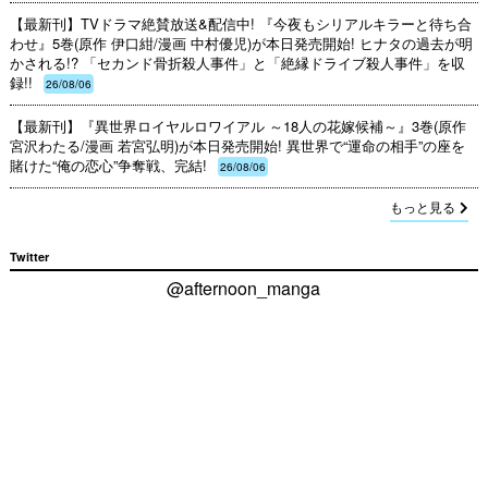
【最新刊】TVドラマ絶賛放送&配信中! 『今夜もシリアルキラーと待ち合
わせ』5巻(原作 伊口紺/漫画 中村優児)が本日発売開始! ヒナタの過去が明
かされる!? 「セカンド骨折殺人事件」と「絶縁ドライブ殺人事件」を収
録!!
26/08/06
【最新刊】『異世界ロイヤルロワイアル ～18人の花嫁候補～』3巻(原作
宮沢わたる/漫画 若宮弘明)が本日発売開始! 異世界で“運命の相手”の座を
賭けた“俺の恋心”争奪戦、完結!
26/08/06
もっと見る
Twitter
@afternoon_manga