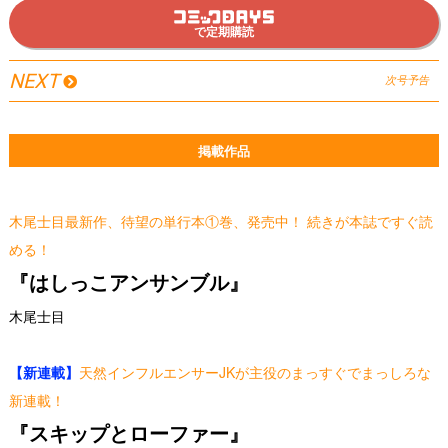
で定期購読
NEXT
次号予告
掲載作品
木尾士目最新作、待望の単行本①巻、発売中！ 続きが本誌ですぐ読
める！
『はしっこアンサンブル』
木尾士目
【新連載】
天然インフルエンサーJKが主役のまっすぐでまっしろな
新連載！
『スキップとローファー』