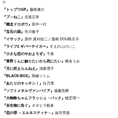
ケ
『トップウGP』
藤島康介
『プ～ねこ』
北道正幸
『概念ドロボウ』
田中一行
『宝石の国』
市川春子
『イサック』
原作 真刈信二／漫画 DOUBLE-S
『ライフ2 ギバーテイカー』
すえのぶけいこ
『小さな恋のやおよろず』
千真
『青野くんに触りたいから死にたい』
椎名うみ
『月に吠えらんねえ』
清家雪子
『BLACK-BOX』
髙橋ツトム
『あたりのキッチン！』
白乃雪
『ソフトメタルヴァンパイア』
遠藤浩輝
『大蜘蛛ちゃんフラッシュ・バック』
植芝理一
『全生物に告ぐ』
オオヒラ航多
『恋の罪 －エルネスティナ－』
如月芳規