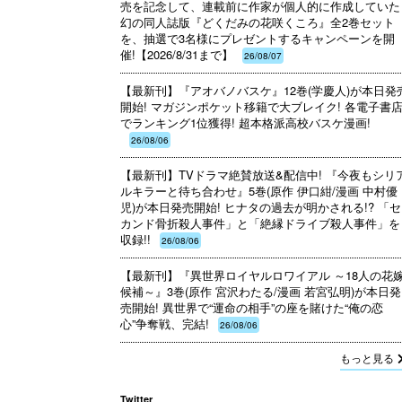
売を記念して、連載前に作家が個人的に作成していた
幻の同人誌版『どくだみの花咲くころ』全2巻セット
を、抽選で3名様にプレゼントするキャンペーンを開
催!【2026/8/31まで】
26/08/07
【最新刊】『アオバノバスケ』12巻(学慶人)が本日発
開始! マガジンポケット移籍で大ブレイク! 各電子書
でランキング1位獲得! 超本格派高校バスケ漫画!
26/08/06
【最新刊】TVドラマ絶賛放送&配信中! 『今夜もシリ
ルキラーと待ち合わせ』5巻(原作 伊口紺/漫画 中村優
児)が本日発売開始! ヒナタの過去が明かされる!? 「セ
カンド骨折殺人事件」と「絶縁ドライブ殺人事件」を
収録!!
26/08/06
【最新刊】『異世界ロイヤルロワイアル ～18人の花
候補～』3巻(原作 宮沢わたる/漫画 若宮弘明)が本日発
売開始! 異世界で“運命の相手”の座を賭けた“俺の恋
心”争奪戦、完結!
26/08/06
もっと見る
Twitter