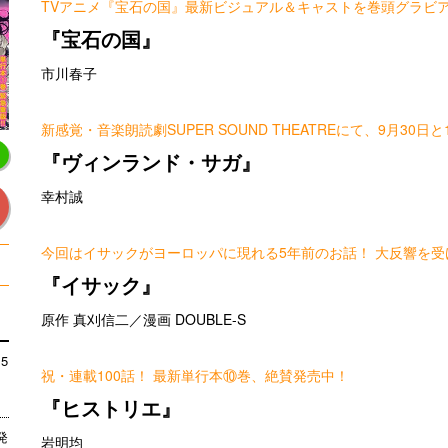
TVアニメ『宝石の国』最新ビジュアル＆キャストを巻頭グラビ
『宝石の国』
市川春子
新感覚・音楽朗読劇SUPER SOUND THEATREにて、9月30日
『ヴィンランド・サガ』
幸村誠
今回はイサックがヨーロッパに現れる5年前のお話！ 大反響を
『イサック』
原作 真刈信二／漫画 DOUBLE-S
5
祝・連載100話！ 最新単行本⑩巻、絶賛発売中！
『ヒストリエ』
発
岩明均