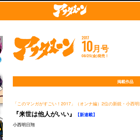
2017
10
月号
08/25(金)発売！
掲載作品
「このマンガがすごい！2017」（オンナ編）2位の新鋭・小西
『来世は他人がいい』
【新連載】
小西明日翔