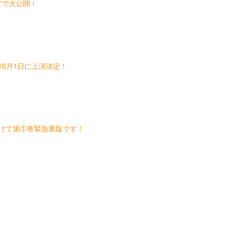
アで大公開！
と10月1日に上演決定！
受けて第①巻緊急重版です！