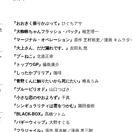
『おおきく振りかぶって』
ひぐちアサ
売
『大蜘蛛ちゃんフラッシュ・バック』
植芝理一
店
『マージナル・オペレーション』
原作 芝村裕吏／漫画 キムラダ
『大上さん、だだ漏れです。』
吉田丸 悠
『プ～ねこ』
北道正幸
ア
『トップウGP』
藤島康介
『しったかブリリア』
珈琲
『青野くんに触りたいから死にたい』
椎名うみ
『ブルーピリオド』
山口つばさ
嫁
『小さな恋のやおよろず』
千真
『シンギュラリティは雲をつかむ』
園田俊樹
『BLACK-BOX』
髙橋ツトム
『バギーウィップ』
大野すぐる
『フラジャイル』
原作 草水敏／漫画 恵三朗