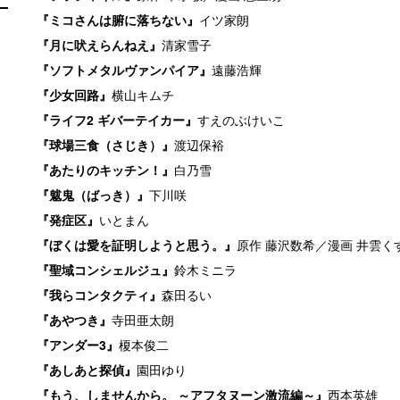
『ミコさんは腑に落ちない』
イツ家朗
『月に吠えらんねえ』
清家雪子
『ソフトメタルヴァンパイア』
遠藤浩輝
『少女回路』
横山キムチ
『ライフ2 ギバーテイカー』
すえのぶけいこ
『球場三食（さじき）』
渡辺保裕
『あたりのキッチン！』
白乃雪
『魃鬼（ばっき）』
下川咲
『発症区』
いとまん
『ぼくは愛を証明しようと思う。』
原作 藤沢数希／漫画 井雲く
『聖域コンシェルジュ』
鈴木ミニラ
『我らコンタクティ』
森田るい
『あやつき』
寺田亜太朗
『アンダー3』
榎本俊二
『あしあと探偵』
園田ゆり
『もう、しませんから。 ～アフタヌーン激流編～』
西本英雄